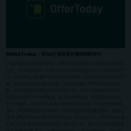
OfferToday：用AI打造香港全職招聘新時代
在競爭激烈的香港就業市場，尋找合適的全職工作或招募到匹配的
人才，往往耗時耗力。OfferToday 作為本地領先的 AI 智能招聘平
台，專注於以大數據和智能演算法為基礎，為求職者與企業提供高
效、精準的全職招聘解決方案，讓雙方在最短時間內完成最佳匹
配，提升整體聘用成功率與工作穩定度。 平台透過收集與分析大
量職位需求與人才履歷數據，建立細緻的職能、經驗與行為模型。
對於求職者，OfferToday 能自動比對個人技能、工作經歷與職涯
偏好，推薦最匹配的全職職位；並提供智能簡歷優化建議，協助求
職者以關鍵字與格式吸引招聘方注意。對企業而言，系統能在海量
候選人中快速篩選出最符合職位要求的人才，減少人力資源團隊的
篩選負擔與錯配風險。 OfferToday 的 AI 面試分析功能，為企業