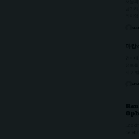
서울의
남가라
리미엄
ADM
마캉
건마에
정보를
지 기법
ADM
Rent
Opb
Lookin
celebr