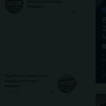
Manufacturers and
Suppliers
JULY 26, 2026
Get unlimited access to
everything
Plans starting at less than $9/month.
Cancel
anytime.
$
9
/month
Unlimited access to content
Paper magazine
delivered
Exclusive discount
Premium support
[swpm_payment_button id=2227
작
button_text="Subscribe Now"]
방
Top Plastic Charger Plate
Manufacturers and
Suppliers
JULY 26, 2026