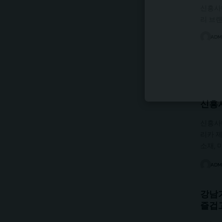
신흥사
리 브
ADM
신흥
신흥사
리카 
소재, 
ADM
강남
즐겁