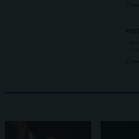
ADM
카드깡
서론:
나 찾아
ADM