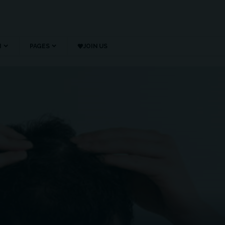
N
PAGES
JOIN US