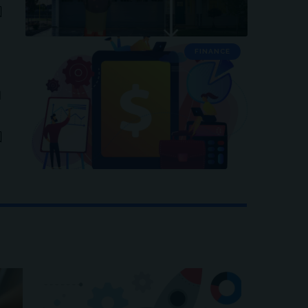
FINANCE
게