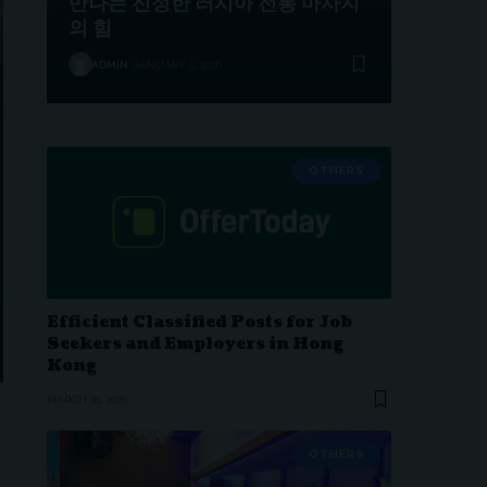
만나는 진정한 러시아 전통 마사지
의 힘
ADMIN
JANUARY 3, 2026
OTHERS
Efficient Classified Posts for Job
Seekers and Employers in Hong
Kong
MARCH 10, 2026
OTHERS