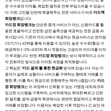
은 수수료와 이자율, 복잡한 절차로 인해 부담스러울 수 있습니
다. 이런 고민을 단번에 해결해주는 전문 서비스가 바로
카드깩
희망뱅크
입니다.
카드깡 희망뱅크는
단순한 중개 서비스가 아닌, 신용카드를 활
용한 효율적이고 안전한 급전 솔루션을 제공하는 전문 금융 파
트너입니다. 기존의 카드사에서 제공하는 현금서비스는 편의점
CD기기나 ATM을 통해 이용할 수 있지만, 높은 수수료(통상 거
래금액의 1~2% 내외)와 즉시 적용되는 고금리의 카드대출 이자
가 부과됩니다. 반면,
카드깡
희망뱅크
는 보다 체계적이고 소비
자 친화적인 방식으로 이러한 과정을 최적화합니다.
그 핵심은
‘카드 결제’를 통한 현금화
방식에 있습니다. 이는 이
용자가 실제로 상품이나 서비스를 구매하는 형태로 거래를 진
행한 후, 이를 즉시 현금으로 전환해주는 메커니즘입니다.
카드
깡 희망뱅크
는 이 과정에서 신뢰할 수 있는 가맹점 네트워크와
정교한 시스템을 구축하여, 소비자에게는 최대한 빠르고 간편
한 절차를, 법적·금융적 측면에서는 완전히 합법적이고 투명한
거래를 보장합니다. 이용자는 복잡한 서류 작업이나 긴 승인 대