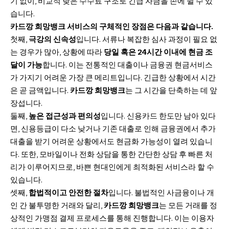
기 없이, 비교적 낮은 수수료 구조로 긴급 자금을 손에 쥘 수 있
습니다.
카드깡 희망뱅크 서비스의 구체적인 장점은 다음과 같습니다.
첫째,
극강의 신속성
입니다. 서류나 복잡한 심사 과정이 필요 없
는 경우가 많아, 상황에 따라
당일 혹은 24시간 이내에 현금 조
달이 가능
합니다. 이는 전통적인 대출이나 금융권 현금서비스
가 가지기 어려운 가장 큰 메리트입니다. 긴급한 상황에서 시간
은 곧 금액입니다.
카드깡 희망뱅크
는 그 시간을 단축하는 데 앞
장섭니다.
둘째,
높은 접근성과 편의성
입니다. 신용카드 한도만 남아 있다
면, 신용등급이 다소 낮거나 기존 대출로 인해 금융권에서 추가
대출을 받기 어려운 상황에서도 현금화 가능성이 열려 있습니
다. 또한, 모바일이나 전화 상담을 통한 간단한 상담 후 빠른 처
리가 이루어지므로, 바쁜 현대인에게 최적화된 서비스라 할 수
있습니다.
셋째,
합법적이고 안전한 절차
입니다. 불법적인 사금융이나 개
인 간 불투명한 거래와 달리,
카드깡 희망뱅크
는 모든 거래를 정
상적인 가맹점 결제 프로세스를 통해 진행합니다. 이는 이용자